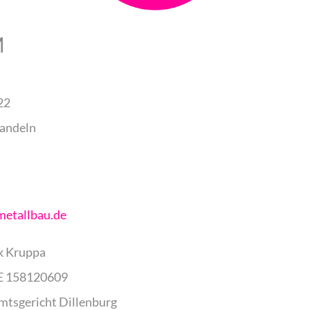
M
22
andeln
etallbau.de
k Kruppa
E 158120609
mtsgericht Dillenburg