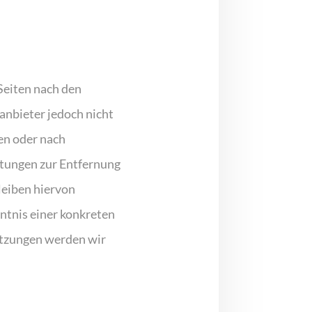
Seiten nach den
anbieter jedoch nicht
en oder nach
htungen zur Entfernung
leiben hiervon
ntnis einer konkreten
etzungen werden wir