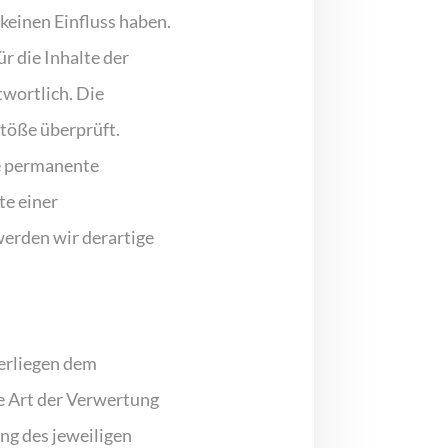
keinen Einfluss haben.
r die Inhalte der
twortlich. Die
töße überprüft.
ne permanente
te einer
erden wir derartige
terliegen dem
e Art der Verwertung
ng des jeweiligen