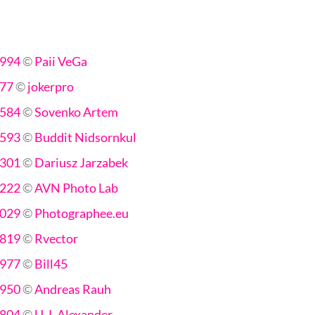
994
©
Paii VeGa
77
©
jokerpro
584
©
Sovenko Artem
593
©
Buddit Nidsornkul
301
©
Dariusz Jarzabek
222
©
AVN Photo Lab
029
©
Photographee.eu
819
©
Rvector
977
©
Bill45
950
©
Andreas Rauh
804
©
U.J. Alexander