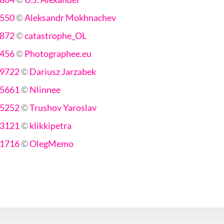
550
©
Aleksandr Mokhnachev
872
©
catastrophe_OL
456
©
Photographee.eu
9722
©
Dariusz Jarzabek
5661
©
Nlinnee
5252
©
Trushov Yaroslav
3121
©
klikkipetra
1716
©
OlegMemo