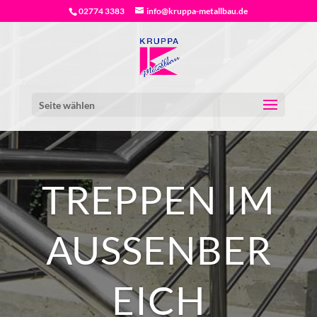
02774 3383
info@kruppa-metallbau.de
Seite wählen
TREPPEN IM
AUSSENBERE
ICH